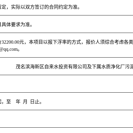
暂定，实际以双方签订的合同约定为准。
目具体要求为准。
价
32200.00
元，
本项目以报下浮率的方式
，
报价人须综合考虑各
@qq.com。
茂名滨海新区自来水投资有限公司及下属水质净化厂污
起，至
年
月 日止。