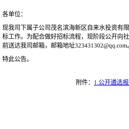
各单位：
现我司下属子公司
茂名滨海新区自来水投资有
标工作。为配合做好招标流程，现阶段公开向
前送达
我司
邮箱，邮箱地址323431302
@
qq.co
特此公告。
附件：
1.公开遴选