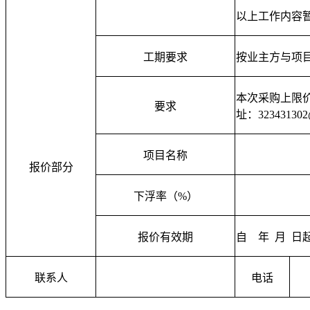
以上工作内容
工期要求
按业主方与项
本次采购上限
要求
址：323431302
项目名称
报价部分
下浮率（%）
报价有效期
自
年 月 日
联系人
电话