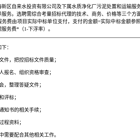
海新区自来水投资有限公司及下属水质净化厂污泥处置和运输服
导服务。选聘需综合考量招标代理的技术、商务、价格等三个方
服务费由项目实际中标单位支付，支付的金额
=
实际中标金额
参
理服务费
*
（
1-
下浮率）。
如下：
标文件，把控招标文件质量；
标人报名、组织资格审查；
疑会，整理答疑文件；
标和评标；
选通知书的相关手续；
标过程资料；
程中需要配合其他相关工作。