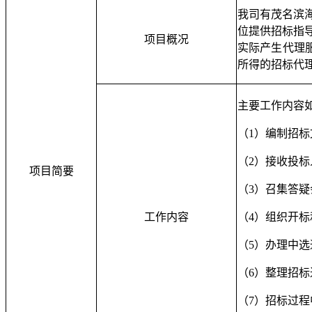
我司有
茂名滨
位提供招标指
项目概况
实际产生代理
所得的招标代
主要工作内容
（
1）编制招
（
2）接收投
项目简要
（
3）召集答
工作内容
（
4）组织开
（
5）办理中
（
6）整理招
（
7）招标过