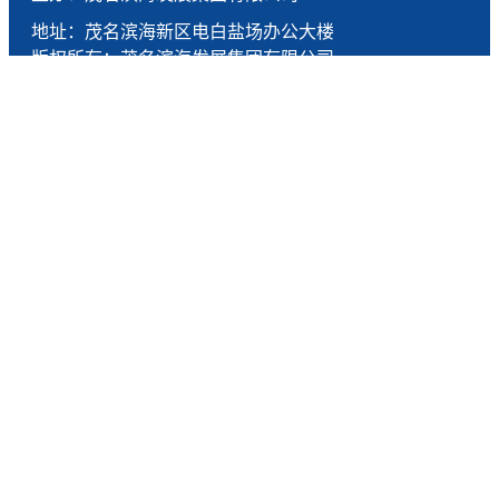
地址：茂名滨海新区电白盐场办公大楼
版权所有：茂名滨海发展集团有限公司
技术支持：燕尾服（广东）科技有限公司
联系电话：0668-5190005