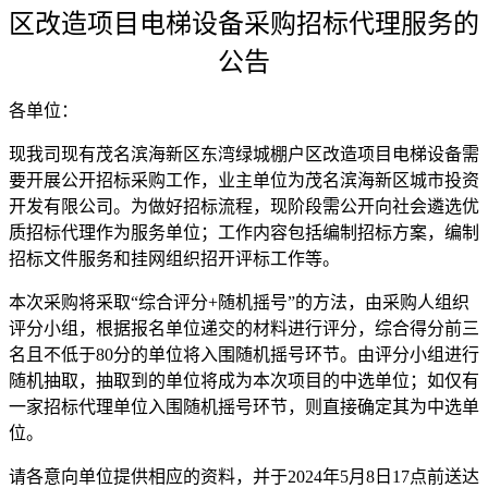
区改造项目电梯设备采购
招标代理
服务
的
公告
各单位：
现我司
现
有茂名滨海新区东湾绿城棚户区改造项目电梯设备需
要
开展公开招标采购工作，
业主单位为
茂名滨海新区城市投资
开发有限公司
。为做好招标流程，现阶段
需
公开向社会遴选优
质招标代理作为
服务
单位；工作内容包括编制招标方案，
编制
招标文件
服务
和挂网组织招开评标工作
等。
本次采购将采取“综合评分+随机摇号”的方法，
由采购
人组织
评分小组，根据报名单位递交的材料进行评分，综合得分前三
名且不低于80分的单位将入围随机摇号环节。由评分小组进行
随机抽取，抽取到的单位将成为本次项目的中选单位；如仅有
一家招标代理单位入围随机摇号环节，则直接确定其为中选单
位。
请各意向单位提供相应的资料，并于
20
24
年
5
月
8
日
1
7点前送达