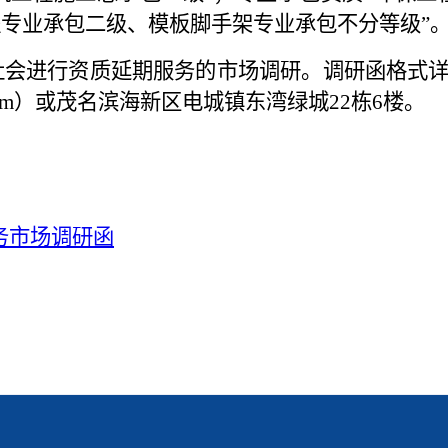
专业承包二级、模板脚手架专业承包不分等级”
社会进行
资质延期
服务
的
市场调研。调研函格式
om
）
或茂名滨海新区电城镇东湾绿城22栋6楼。
务市场调研函