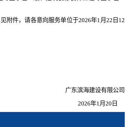
。
详见附件，请各意向
服务
单位于
202
6
年
1
月
22
日
1
2
广东滨海建设有限公司
2
02
6
年1月
20
日