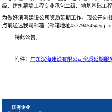
级、建筑幕墙工程专业承包二级、地基基础工程
为做好
滨海建设公司资质延期工作
，现公开向
点前送达
我司
邮箱
（
邮箱地址
437794545
@
qq.c
特此公告。
附件：
广东滨海建设有限公司资质延期服
国有企业