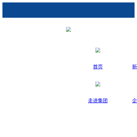
首页
新
走进集团
企