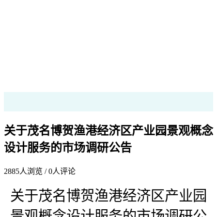
关于茂名博贺渔港经济区产业园景观概念
设计服务的市场调研公告
2885
人浏览 /
0
人评论
关于茂名博贺渔港经济区产业园
景观概念设计服务的市场调研公