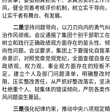
的实事；要弘扬真抓实干、求真务实的工作作
风，健全完善考核评价机制，树立实干导向，
让实干者有舞台、有发展。
二是
坚持问题导向，以刀刃向内的勇气纠
治作风顽疾。会议通报了集团个别干部职工在
树立和践行正确政绩观方面存在的苗头性、倾
向性问题。会议要求，集团上下要强化自我革
命意识，对照党章党规党纪，全面查摆自身在
政绩观、权力观、事业观方面存在的短板不
足，建立个人及部门问题清单，明确整改时
限、压实整改责任，从严抓好整改落实，坚决
杜绝重个人、轻集体的错误倾向，严防各类作
风问题滋生蔓延。
三是
强化纪律约束，推动中央八项规定精