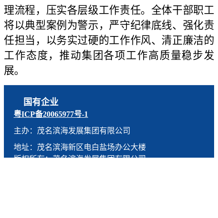
理流程，压实各层级工作责任。全体干部职工
将以典型案例为警示，严守纪律底线、强化责
任担当，以务实过硬的工作作风、清正廉洁的
工作态度，推动集团各项工作高质量稳步发
展。
国有企业
粤ICP备20065977号-1
主办：茂名滨海发展集团有限公司
地址：茂名滨海新区电白盐场办公大楼
版权所有：茂名滨海发展集团有限公司
技术支持：燕尾服（广东）科技有限公司
联系电话：0668-5190005