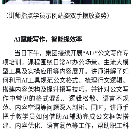
（
讲师指点学员示例站姿双手摆放姿势
）
AI赋能写作，智能提效率
当日下午，集团接续开展“AI+”公文写作专
项
培训。
课程围绕日常AI办公场景、
主流大模
型工具及实操应用
等内容展开。讲师
讲解了如
何利用
AI
工具规范公文格式、梳理行文逻辑、
搭建内容架构及提升撰写技巧，
并针对公文写
作中常见的格式混乱、逻辑松散、语言不规
范、内容空洞等问题深入剖析。
同时，
讲师
手
把手教学
员
如何借助AI辅助完成公文框架搭
建、内容优化、语言润色
等工作，帮助职工科