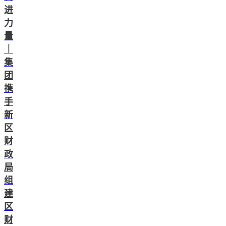
进
力
量
｜
集
团
携
手
新
区
财
政
局
组
建
区
财