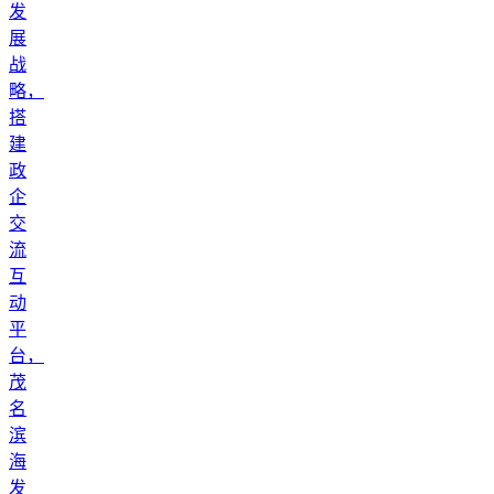
发
展
战
略，
搭
建
政
企
交
流
互
动
平
台，
茂
名
滨
海
发