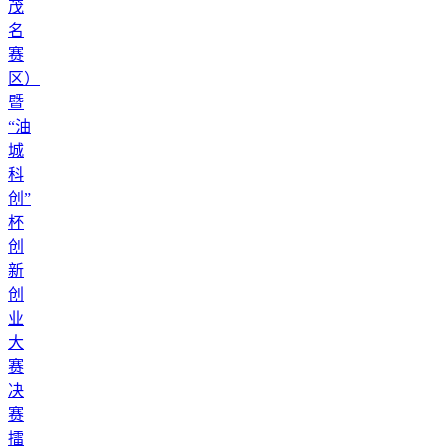
茂
名
赛
区）
暨
“油
城
科
创”
杯
创
新
创
业
大
赛
决
赛
擂