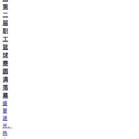
第
二
届
职
工
篮
球
赛
圆
满
落
幕
盛
夏
逐
光，
热