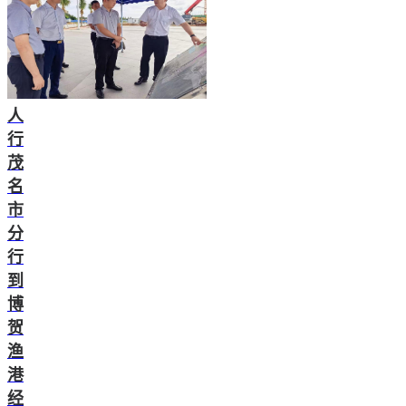
人
行
茂
名
市
分
行
到
博
贺
渔
港
经