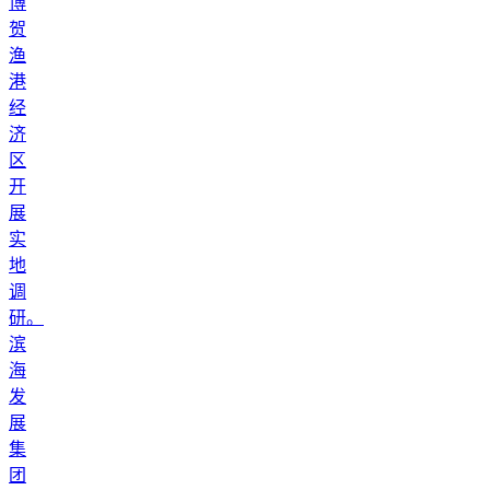
博
贺
渔
港
经
济
区
开
展
实
地
调
研。
滨
海
发
展
集
团