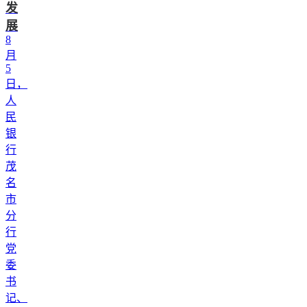
发
展
8
月
5
日，
人
民
银
行
茂
名
市
分
行
党
委
书
记、