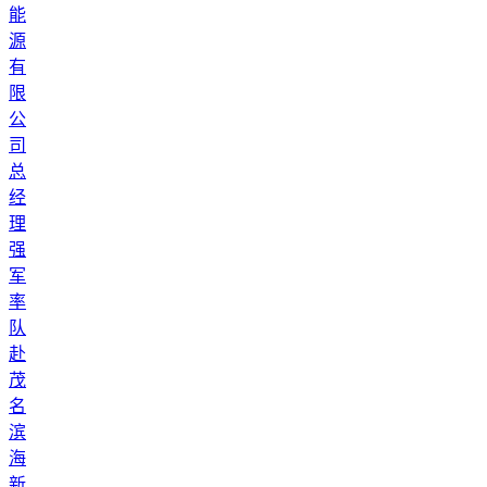
能
源
有
限
公
司
总
经
理
强
军
率
队
赴
茂
名
滨
海
新