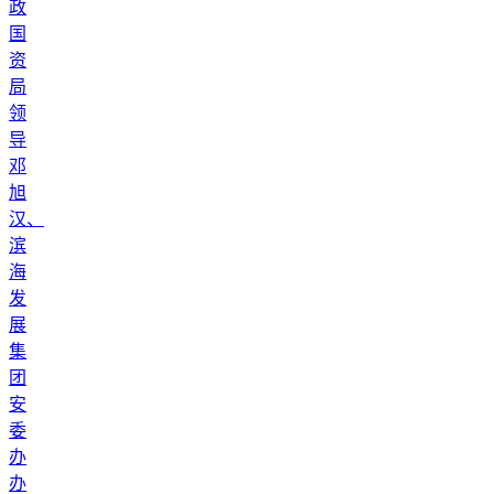
政
国
资
局
领
导
邓
旭
汉、
滨
海
发
展
集
团
安
委
办
办