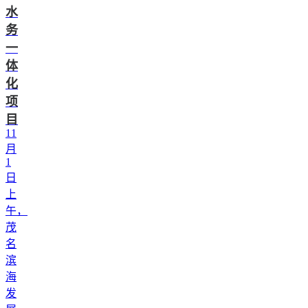
水
务
一
体
化
项
目
11
月
1
日
上
午，
茂
名
滨
海
发