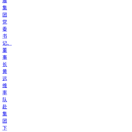
展
集
团
党
委
书
记、
董
事
长
黄
远
维
率
队
赴
集
团
下