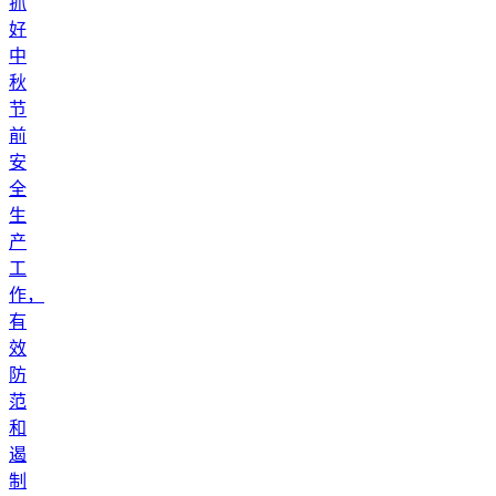
抓
好
中
秋
节
前
安
全
生
产
工
作，
有
效
防
范
和
遏
制