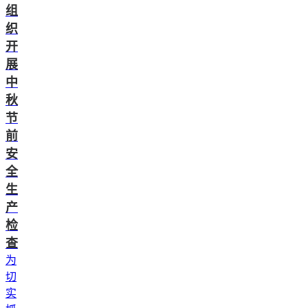
组
织
开
展
中
秋
节
前
安
全
生
产
检
查
为
切
实