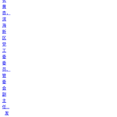
长
黄
杏，
滨
海
新
区
党
工
委
委
员、
管
委
会
副
主
任...
发