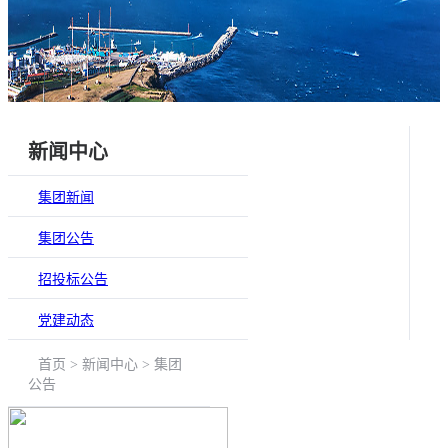
新闻中心
集团新闻
集团公告
招投标公告
党建动态
首页 > 新闻中心 > 集团
公告