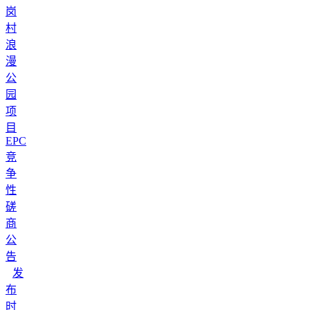
岗
村
浪
漫
公
园
项
目
EPC
竞
争
性
磋
商
公
告
发
布
时