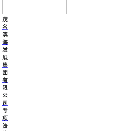
茂
名
滨
海
发
展
集
团
有
限
公
司
专
项
法