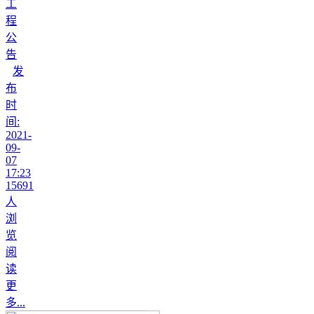
工
程
公
告
发
布
时
间:
2021-
09-
07
17:23
15691
人
浏
览
阅
读
更
多...