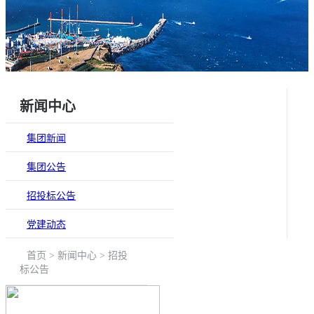
新闻中心
集团新闻
集团公告
招投标公告
党建动态
首页 > 新闻中心 > 招投
标公告