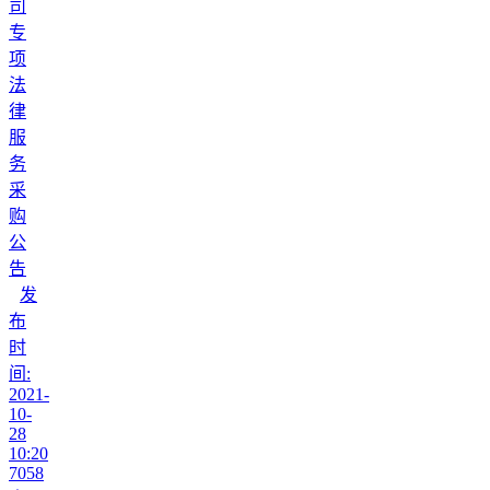
司
专
项
法
律
服
务
采
购
公
告
发
布
时
间:
2021-
10-
28
10:20
7058