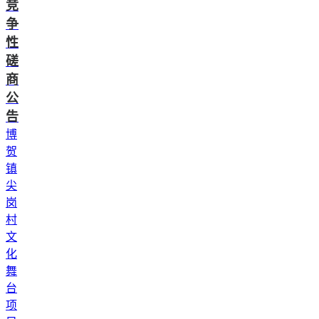
竞
争
性
磋
商
公
告
博
贺
镇
尖
岗
村
文
化
舞
台
项