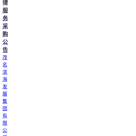
律
服
务
采
购
公
告
茂
名
滨
海
发
展
集
团
有
限
公