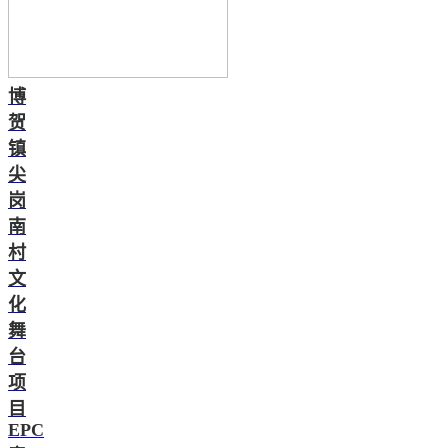
博
贺
镇
尖
岗
南
村
文
化
舞
台
项
目
EPC