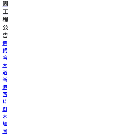
固
工
程
公
告
博
贺
湾
大
道
新
港
西
片
树
木
加
固