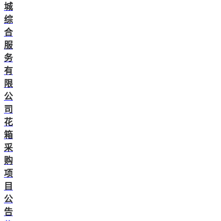
城
综
合
服
务
有
限
公
司
花
箱
采
购
项
目
公
告