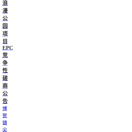
浪
漫
公
园
项
目
EPC
竞
争
性
磋
商
公
告
博
贺
镇
尖