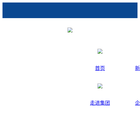
首页
新
走进集团
企